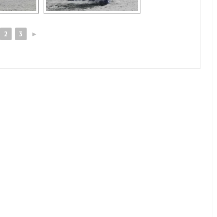
2
3
►